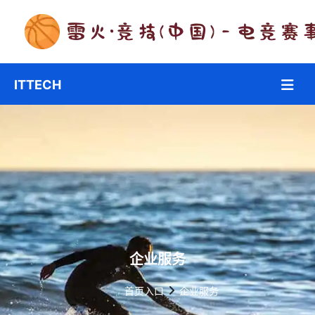
企业服务
首页入口
企业服务