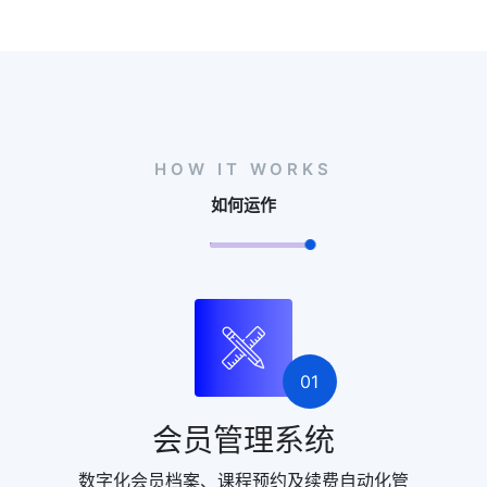
HOW IT WORKS
如何运作
01
会员管理系统
数字化会员档案、课程预约及续费自动化管