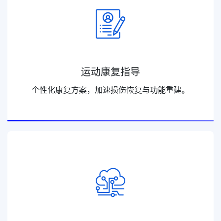
运动康复指导
个性化康复方案，加速损伤恢复与功能重建。