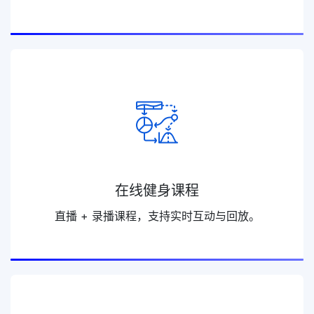
在线健身课程
直播 + 录播课程，支持实时互动与回放。