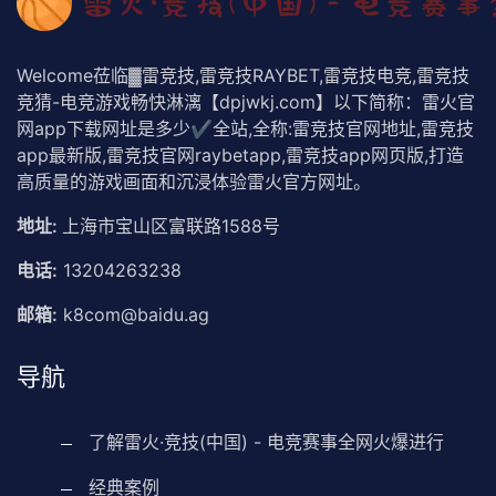
Welcome莅临▓雷竞技,雷竞技RAYBET,雷竞技电竞,雷竞技
竞猜-电竞游戏畅快淋漓【dpjwkj.com】以下简称：雷火官
网app下载网址是多少✔全站,全称:雷竞技官网地址,雷竞技
app最新版,雷竞技官网raybetapp,雷竞技app网页版,打造
高质量的游戏画面和沉浸体验雷火官方网址。
地址:
上海市宝山区富联路1588号
电话:
13204263238
邮箱:
k8com@baidu.ag
导航
了解雷火·竞技(中国) - 电竞赛事全网火爆进行
经典案例